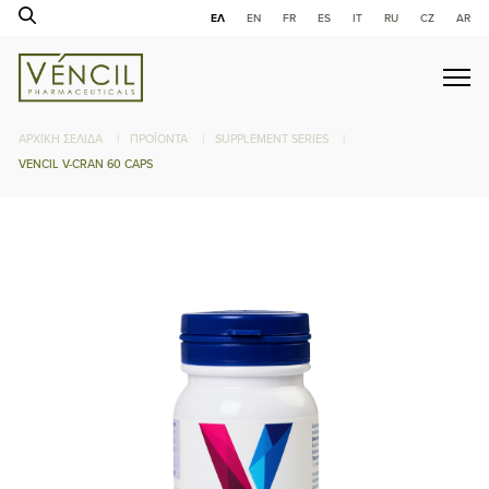
ΕΛ
ΕΝ
FR
ES
IT
RU
CZ
AR
ΑΡΧΙΚΉ ΣΕΛΊΔΑ
|
ΠΡΟΪΌΝΤΑ
|
SUPPLEMENT SERIES
|
VENCIL V-CRAN 60 CAPS