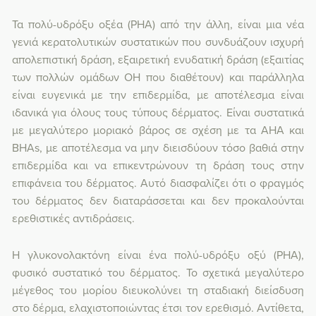
Τα πολύ-υδρόξυ οξέα (PHA) από την άλλη, είναι μια νέα
γενιά κερατολυτικών συστατικών που συνδυάζουν ισχυρή
απολεπιστική δράση, εξαιρετική ενυδατική δράση (εξαιτίας
των πολλών ομάδων ΟΗ που διαθέτουν) και παράλληλα
είναι ευγενικά με την επιδερμίδα, με αποτέλεσμα είναι
ιδανικά για όλους τους τύπους δέρματος. Είναι συστατικά
με μεγαλύτερο μοριακό βάρος σε σχέση με τα AHA και
BHAs, με αποτέλεσμα να μην διεισδύουν τόσο βαθιά στην
επιδερμίδα και να επικεντρώνουν τη δράση τους στην
επιφάνεια του δέρματος. Αυτό διασφαλίζει ότι ο φραγμός
του δέρματος δεν διαταράσσεται και δεν προκαλούνται
ερεθιστικές αντιδράσεις.
Η γλυκονολακτόνη είναι ένα πολύ-υδρόξυ οξύ (PHA),
φυσικό συστατικό του δέρματος. Το σχετικά μεγαλύτερο
μέγεθος του μορίου διευκολύνει τη σταδιακή διείσδυση
στο δέρμα, ελαχιστοποιώντας έτσι τον ερεθισμό. Αντίθετα,