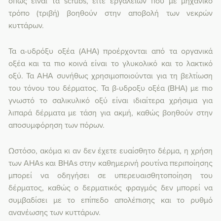
όπως είναι τα scrubs, είτε εργαλείων που με μηχανικό
τρόπο (τριβή) βοηθούν στην αποβολή των νεκρών
κυττάρων.
Τα α-υδρόξυ οξέα (ΑΗΑ) προέρχονται από τα οργανικά
οξέα και τα πιο κοινά είναι το γλυκολικό και το λακτικό
οξύ. Τα AHA συνήθως χρησιμοποιούνται για τη βελτίωση
του τόνου του δέρματος. Τα β-υδροξυ οξέα (ΒΗΑ) με πιο
γνωστό το σαλικυλικό οξύ είναι ιδιαίτερα χρήσιμα για
λιπαρά δέρματα με τάση για ακμή, καθώς βοηθούν στην
αποσυμφόρηση των πόρων.
Ωστόσο, ακόμα κι αν δεν έχετε ευαίσθητο δέρμα, η χρήση
των AHAs και BHAs στην καθημερινή ρουτίνα περιποίησης
μπορεί να οδηγήσει σε υπερευαισθητοποίηση του
δέρματος, καθώς ο δερματικός φραγμός δεν μπορεί να
συμβαδίσει με το επίπεδο απολέπισης και το ρυθμό
ανανέωσης των κυττάρων.