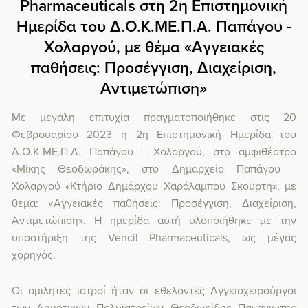
Pharmaceuticals στη 2η Επιστημονική
Ημερίδα του Δ.Ο.Κ.ΜΕ.Π.Α. Παπάγου -
Χολαργού, με θέμα «Αγγειακές
παθήσεις: Προσέγγιση, Διαχείριση,
Αντιμετώπιση»
Με μεγάλη επιτυχία πραγματοποιήθηκε στις 20
Φεβρουαρίου 2023 η
2η Επιστημονική Ημερίδα του
Δ.Ο.Κ.ΜΕ.Π.Α. Παπάγου - Χολαργού, στο αμφιθέατρο
«Μίκης Θεοδωράκης», στο Δημαρχείο Παπάγου -
Χολαργού «Κτήριο Δημάρχου Χαράλαμπου Σκούρτη», με
θέμα: «Αγγειακές παθήσεις: Προσέγγιση, Διαχείριση,
Αντιμετώπιση».
Η ημερίδα αυτή υλοποιήθηκε με την
υποστήριξη της Vencil Pharmaceuticals, ως μέγας
χορηγός.
Οι ομιλητές ιατροί ήταν οι εθελοντές Αγγειοχειρούργοι
των Δημοτικών Πολυϊατρείων Θεοδωρίδης Παναγιώτης