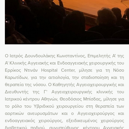
Ο
Ιατρός Δουνδουλάκης Κωνσταντίνος, Επιμελητής Α' της
Α' Κλινικής Αγγειακής και Ενδοαγγειακής χειρουργικής του
Ερρίκος Ντινάν Hospital Center
, μίλησε για τη Νόσο
Καρωτίδων, για την αιτιολογία, την σταδιοποίηση και τη
θεραπεία της νόσου. Ο
Καθηγητής Αγγειοχειρουργικής και
Διευθυντής της Γ' Αγγειοχειρουργικής κλινικής του
Ιατρικού κέντρου Αθηνών, Θεοδόσιος Μπίσδας
, μίλησε για
το ρόλο του Υβριδικού χειρουργείου στη θεραπεία των
αορτικών ανευρυσμάτων και ο
Αγγειοχειρούργος και
ενδοαγγειακός χειρούργος, εξειδικευμένος χειρούργος
διαβητικού ποδιού, συνυπεύθυνος κέντρου Αγγειακής